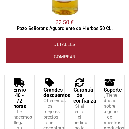
22,50
€
Pazo Señorans Aguardiente de Hierbas 50 CL.
DETALLES
COMPRAR
Envío
Grandes
Garantía
Soporte
48 -
descuentos
de
¿Tiene
72
confianza
Ofrecemos
dudas
horas
los
Si al
sobre
Le
mejores
recibir
alguno
hacemos
precios
el
de
llegar
que
pedido
nuestros
su
encontrará
no le
productos