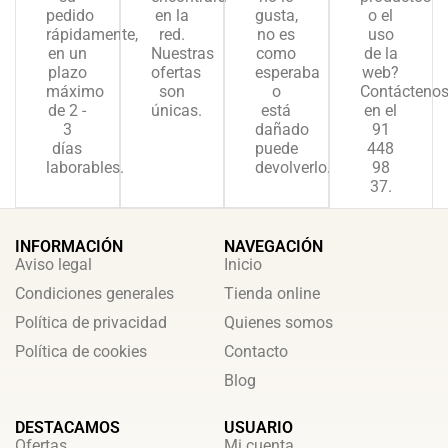
pedido
en la
gusta,
o el
rápidamente,
red.
no es
uso
en un
Nuestras
como
de la
plazo
ofertas
esperaba
web?
máximo
son
o
Contácteno
de 2 -
únicas.
está
en el
3
dañado
91
días
puede
448
laborables.
devolverlo.
98
37.
INFORMACIÓN
NAVEGACIÓN
Aviso legal
Inicio
Condiciones generales
Tienda online
Política de privacidad
Quienes somos
Política de cookies
Contacto
Blog
DESTACAMOS
USUARIO
Ofertas
Mi cuenta