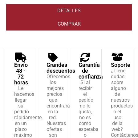
DETALLES
COMPRAR
Envío
Grandes
Garantía
Soporte
48 -
descuentos
de
¿Tiene
72
confianza
Ofrecemos
dudas
horas
los
Si al
sobre
Le
mejores
recibir
alguno
hacemos
precios
el
de
llegar
que
pedido
nuestros
su
encontrará
no le
productos
pedido
en la
gusta,
o el
rápidamente,
red.
no es
uso
en un
Nuestras
como
de la
plazo
ofertas
esperaba
web?
máximo
son
o
Contácteno