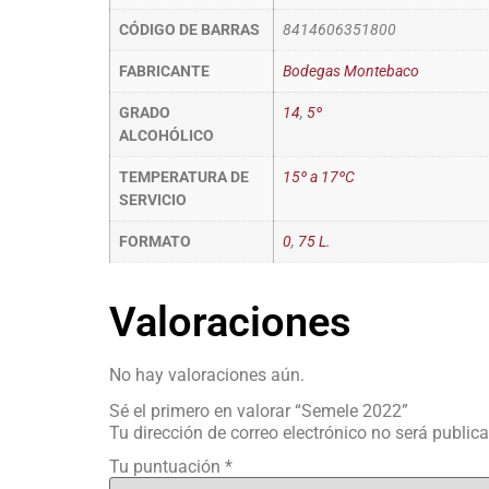
CÓDIGO DE BARRAS
8414606351800
FABRICANTE
Bodegas Montebaco
GRADO
14
,
5º
ALCOHÓLICO
TEMPERATURA DE
15º a 17ºC
SERVICIO
FORMATO
0
,
75 L.
Valoraciones
No hay valoraciones aún.
Sé el primero en valorar “Semele 2022”
Tu dirección de correo electrónico no será public
Tu puntuación
*