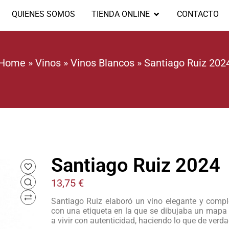
QUIENES SOMOS
TIENDA ONLINE
CONTACTO
Home
»
Vinos
»
Vinos Blancos
»
Santiago Ruiz 202
Santiago Ruiz 2024
13,75
€
Santiago Ruiz elaboró un vino elegante y comple
con una etiqueta en la que se dibujaba un mapa pa
a vivir con autenticidad, haciendo lo que de verd