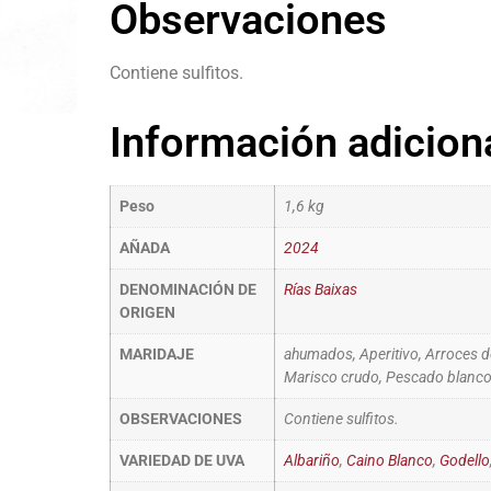
Observaciones
Contiene sulfitos.
Información adicion
Peso
1,6 kg
AÑADA
2024
DENOMINACIÓN DE
Rías Baixas
ORIGEN
MARIDAJE
ahumados, Aperitivo, Arroces d
Marisco crudo, Pescado blanco a
OBSERVACIONES
Contiene sulfitos.
VARIEDAD DE UVA
Albariño
,
Caino Blanco
,
Godello