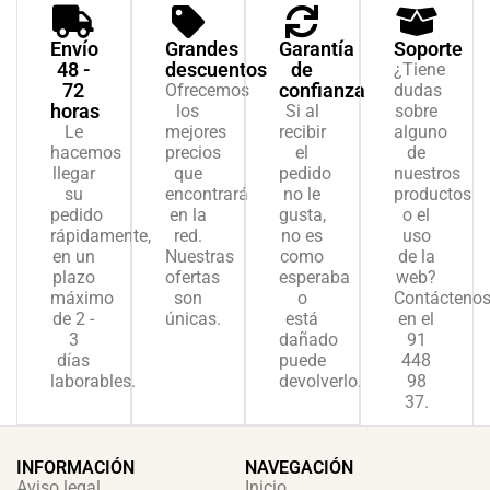
Envío
Grandes
Garantía
Soporte
48 -
descuentos
de
¿Tiene
72
confianza
Ofrecemos
dudas
horas
los
Si al
sobre
Le
mejores
recibir
alguno
hacemos
precios
el
de
llegar
que
pedido
nuestros
su
encontrará
no le
productos
pedido
en la
gusta,
o el
rápidamente,
red.
no es
uso
en un
Nuestras
como
de la
plazo
ofertas
esperaba
web?
máximo
son
o
Contácteno
de 2 -
únicas.
está
en el
3
dañado
91
días
puede
448
laborables.
devolverlo.
98
37.
INFORMACIÓN
NAVEGACIÓN
Aviso legal
Inicio