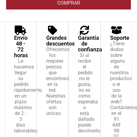
COMPRAR
Envío
Grandes
Garantía
Soporte
48 -
descuentos
de
¿Tiene
72
confianza
Ofrecemos
dudas
horas
los
Si al
sobre
Le
mejores
recibir
alguno
hacemos
precios
el
de
llegar
que
pedido
nuestros
su
encontrará
no le
productos
pedido
en la
gusta,
o el
rápidamente,
red.
no es
uso
en un
Nuestras
como
de la
plazo
ofertas
esperaba
web?
máximo
son
o
Contácteno
de 2 -
únicas.
está
en el
3
dañado
91
días
puede
448
laborables.
devolverlo.
98
37.