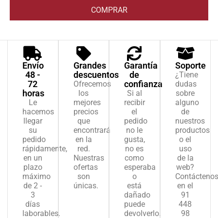
COMPRAR
Envío
Grandes
Garantía
Soporte
48 -
descuentos
de
¿Tiene
72
confianza
Ofrecemos
dudas
horas
los
Si al
sobre
Le
mejores
recibir
alguno
hacemos
precios
el
de
llegar
que
pedido
nuestros
su
encontrará
no le
productos
pedido
en la
gusta,
o el
rápidamente,
red.
no es
uso
en un
Nuestras
como
de la
plazo
ofertas
esperaba
web?
máximo
son
o
Contácteno
de 2 -
únicas.
está
en el
3
dañado
91
días
puede
448
laborables.
devolverlo.
98