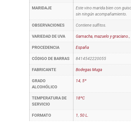
MARIDAJE
Este vino marida bien con guiso
sin ningún acompañamiento.
OBSERVACIONES
Contiene sulfitos.
VARIEDAD DE UVA
Garnacha
,
mazuelo y graciano.
,
PROCEDENCIA
España
CÓDIGO DE BARRAS
8414542220055
FABRICANTE
Bodegas Muga
GRADO
14
,
5º
ALCOHÓLICO
TEMPERATURA DE
18ºC
SERVICIO
FORMATO
1
,
50 L.