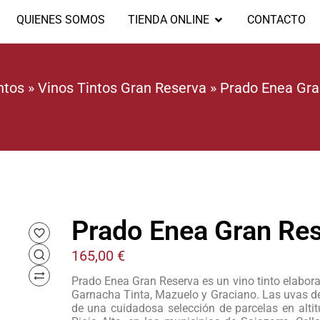
QUIENES SOMOS
TIENDA ONLINE
CONTACTO
ntos
»
Vinos Tintos Gran Reserva
»
Prado Enea Gr
Prado Enea Gran R
165,00
€
Prado Enea Gran Reserva es un vino tinto elabor
Garnacha Tinta, Mazuelo y Graciano. Las uvas de
de una cuidadosa selección de parcelas en alti