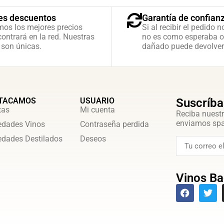
es descuentos
Garantía de confian
mos los mejores precios
Si al recibir el pedido n
ontrará en la red. Nuestras
no es como esperaba o
 son únicas.
dañado puede devolver
TACAMOS
USUARIO
Suscríba
tas
Mi cuenta
Reciba nuestr
enviamos sp
dades Vinos
Contraseña perdida
dades Destilados
Deseos
Vinos Ba