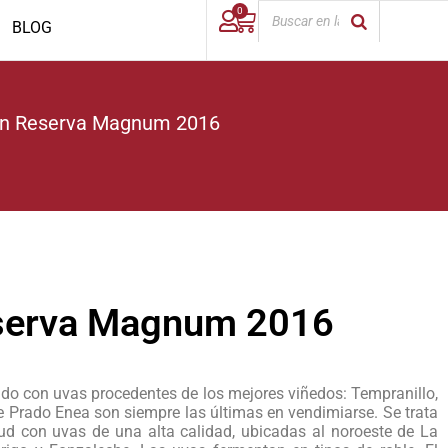
0
BLOG
an Reserva Magnum 2016
eserva Magnum 2016
ado con uvas procedentes de los mejores viñedos: Tempranillo,
 Prado Enea son siempre las últimas en vendimiarse. Se trata
tud con uvas de una alta calidad, ubicadas al noroeste de La