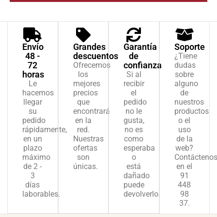
Envío
Grandes
Garantía
Soporte
48 -
descuentos
de
¿Tiene
72
confianza
Ofrecemos
dudas
horas
los
Si al
sobre
Le
mejores
recibir
alguno
hacemos
precios
el
de
llegar
que
pedido
nuestros
su
encontrará
no le
productos
pedido
en la
gusta,
o el
rápidamente,
red.
no es
uso
en un
Nuestras
como
de la
plazo
ofertas
esperaba
web?
máximo
son
o
Contácteno
de 2 -
únicas.
está
en el
3
dañado
91
días
puede
448
laborables.
devolverlo.
98
37.