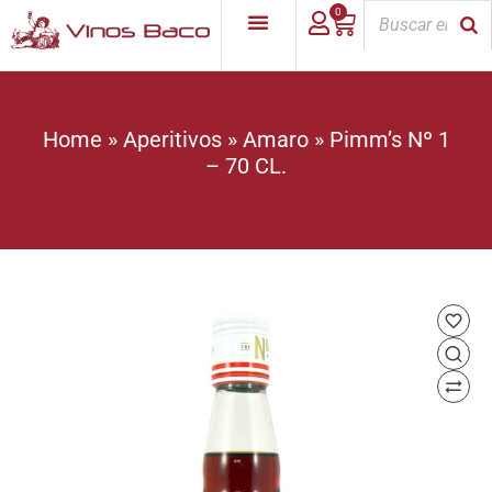
0
Home
»
Aperitivos
»
Amaro
»
Pimm’s Nº 1
– 70 CL.