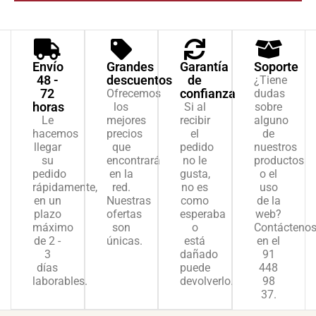
Envío
Grandes
Garantía
Soporte
48 -
descuentos
de
¿Tiene
72
confianza
Ofrecemos
dudas
horas
los
Si al
sobre
Le
mejores
recibir
alguno
hacemos
precios
el
de
llegar
que
pedido
nuestros
su
encontrará
no le
productos
pedido
en la
gusta,
o el
rápidamente,
red.
no es
uso
en un
Nuestras
como
de la
plazo
ofertas
esperaba
web?
máximo
son
o
Contácteno
de 2 -
únicas.
está
en el
3
dañado
91
días
puede
448
laborables.
devolverlo.
98
37.