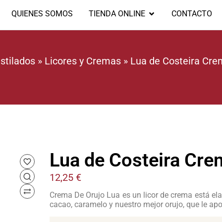
QUIENES SOMOS
TIENDA ONLINE
CONTACTO
stilados
»
Licores y Cremas
»
Lua de Costeira Cre
Lua de Costeira Cre
12,25
€
Crema De Orujo Lua es un licor de crema está ela
cacao, caramelo y nuestro mejor orujo, que le apo