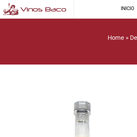
INICIO
Home
»
De