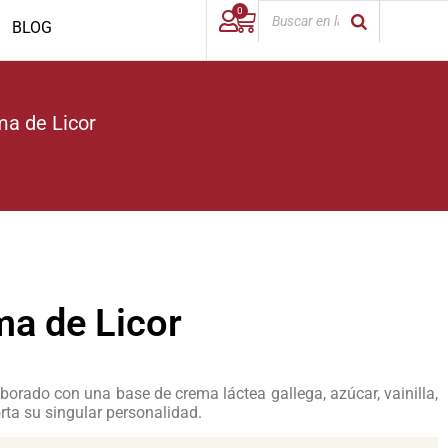
0
BLOG
ma de Licor
ma de Licor
borado con una base de crema láctea gallega, azúcar, vainilla,
rta su singular personalidad.