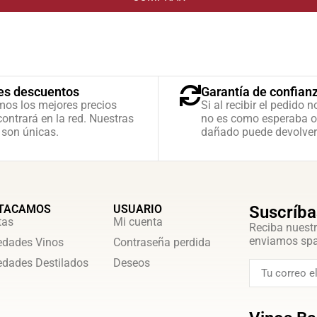
es descuentos
Garantía de confian
mos los mejores precios
Si al recibir el pedido n
ontrará en la red. Nuestras
no es como esperaba o
 son únicas.
dañado puede devolver
TACAMOS
USUARIO
Suscríba
tas
Mi cuenta
Reciba nuestr
enviamos sp
dades Vinos
Contraseña perdida
dades Destilados
Deseos