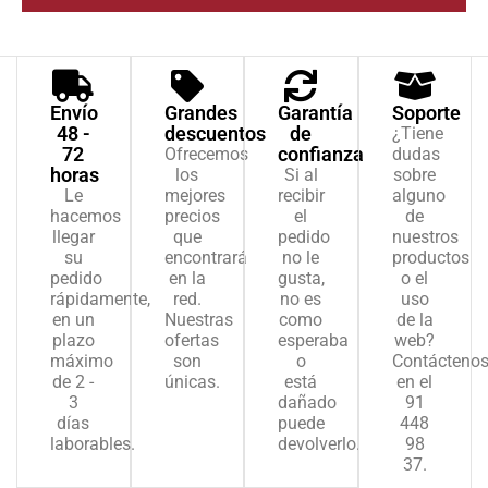
Envío
Grandes
Garantía
Soporte
48 -
descuentos
de
¿Tiene
72
confianza
Ofrecemos
dudas
horas
los
Si al
sobre
Le
mejores
recibir
alguno
hacemos
precios
el
de
llegar
que
pedido
nuestros
su
encontrará
no le
productos
pedido
en la
gusta,
o el
rápidamente,
red.
no es
uso
en un
Nuestras
como
de la
plazo
ofertas
esperaba
web?
máximo
son
o
Contácteno
de 2 -
únicas.
está
en el
3
dañado
91
días
puede
448
laborables.
devolverlo.
98
37.