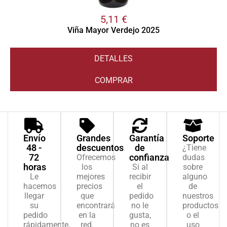
5,11
€
Viña Mayor Verdejo 2025
DETALLES
COMPRAR
Envío
Grandes
Garantía
Soporte
48 -
descuentos
de
¿Tiene
72
confianza
Ofrecemos
dudas
horas
los
Si al
sobre
Le
mejores
recibir
alguno
hacemos
precios
el
de
llegar
que
pedido
nuestros
su
encontrará
no le
productos
pedido
en la
gusta,
o el
rápidamente,
red.
no es
uso