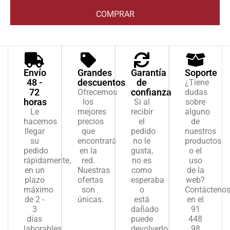
COMPRAR
Envío
Grandes
Garantía
Soporte
48 -
descuentos
de
¿Tiene
72
confianza
Ofrecemos
dudas
horas
los
Si al
sobre
Le
mejores
recibir
alguno
hacemos
precios
el
de
llegar
que
pedido
nuestros
su
encontrará
no le
productos
pedido
en la
gusta,
o el
rápidamente,
red.
no es
uso
en un
Nuestras
como
de la
plazo
ofertas
esperaba
web?
máximo
son
o
Contácteno
de 2 -
únicas.
está
en el
3
dañado
91
días
puede
448
laborables.
devolverlo.
98