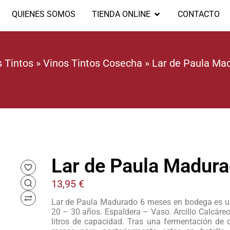
QUIENES SOMOS
TIENDA ONLINE
CONTACTO
s Tintos
»
Vinos Tintos Cosecha
»
Lar de Paula M
Lar de Paula Madu
13,95
€
Lar de Paula Madurado 6 meses en bodega es un
20 – 30 años. Espaldera – Vaso. Arcillo Calcáre
litros de capacidad. Tras una fermentación de 