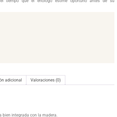
 el tiempo que el enólogo estime oportuno antes de su
ón adicional
Valoraciones (0)
a bien integrada con la madera.