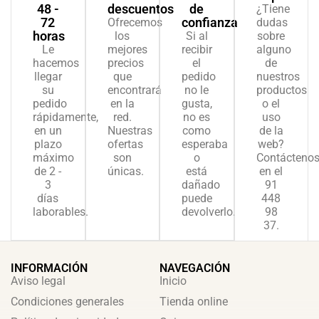
48 -
descuentos
de
¿Tiene
72
confianza
Ofrecemos
dudas
horas
los
Si al
sobre
Le
mejores
recibir
alguno
hacemos
precios
el
de
llegar
que
pedido
nuestros
su
encontrará
no le
productos
pedido
en la
gusta,
o el
rápidamente,
red.
no es
uso
en un
Nuestras
como
de la
plazo
ofertas
esperaba
web?
máximo
son
o
Contácteno
de 2 -
únicas.
está
en el
3
dañado
91
días
puede
448
laborables.
devolverlo.
98
37.
INFORMACIÓN
NAVEGACIÓN
Aviso legal
Inicio
Condiciones generales
Tienda online