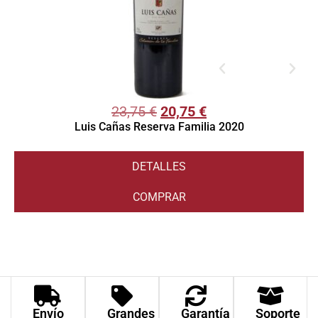
23,75
€
20,75
€
Luis Cañas Reserva Familia 2020
DETALLES
COMPRAR
V
1
5
d
c
Envío
Grandes
Garantía
Soporte