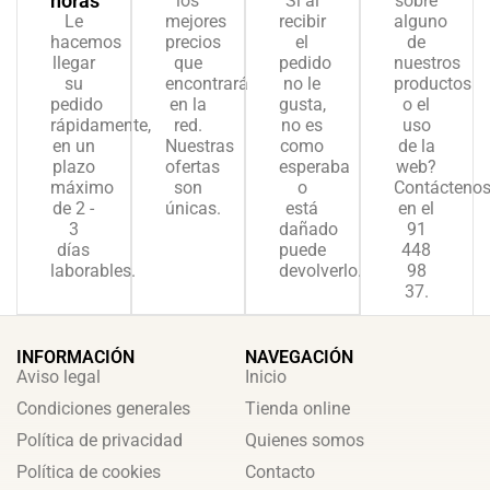
horas
los
Si al
sobre
Le
mejores
recibir
alguno
hacemos
precios
el
de
llegar
que
pedido
nuestros
su
encontrará
no le
productos
pedido
en la
gusta,
o el
rápidamente,
red.
no es
uso
en un
Nuestras
como
de la
plazo
ofertas
esperaba
web?
máximo
son
o
Contácteno
de 2 -
únicas.
está
en el
3
dañado
91
días
puede
448
laborables.
devolverlo.
98
37.
INFORMACIÓN
NAVEGACIÓN
Aviso legal
Inicio
Condiciones generales
Tienda online
Política de privacidad
Quienes somos
Política de cookies
Contacto