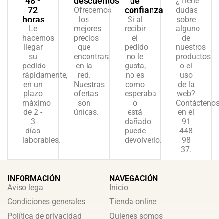
48 -
descuentos
de
¿Tiene
72
confianza
Ofrecemos
dudas
horas
los
Si al
sobre
Le
mejores
recibir
alguno
hacemos
precios
el
de
llegar
que
pedido
nuestros
su
encontrará
no le
productos
pedido
en la
gusta,
o el
rápidamente,
red.
no es
uso
en un
Nuestras
como
de la
plazo
ofertas
esperaba
web?
máximo
son
o
Contácteno
de 2 -
únicas.
está
en el
3
dañado
91
días
puede
448
laborables.
devolverlo.
98
37.
INFORMACIÓN
NAVEGACIÓN
Aviso legal
Inicio
Condiciones generales
Tienda online
Política de privacidad
Quienes somos