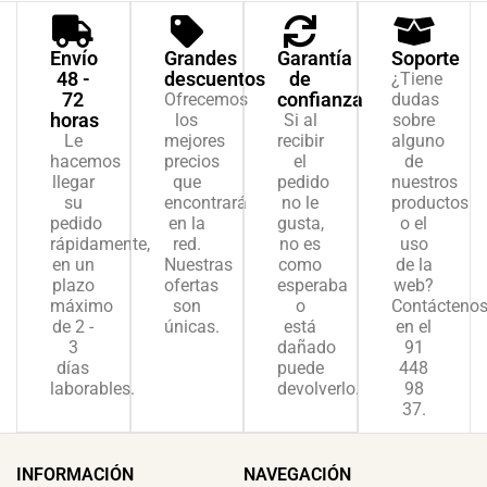
Envío
Grandes
Garantía
Soporte
48 -
descuentos
de
¿Tiene
72
confianza
Ofrecemos
dudas
horas
los
Si al
sobre
Le
mejores
recibir
alguno
hacemos
precios
el
de
llegar
que
pedido
nuestros
su
encontrará
no le
productos
pedido
en la
gusta,
o el
rápidamente,
red.
no es
uso
en un
Nuestras
como
de la
plazo
ofertas
esperaba
web?
máximo
son
o
Contácteno
de 2 -
únicas.
está
en el
3
dañado
91
días
puede
448
laborables.
devolverlo.
98
37.
INFORMACIÓN
NAVEGACIÓN