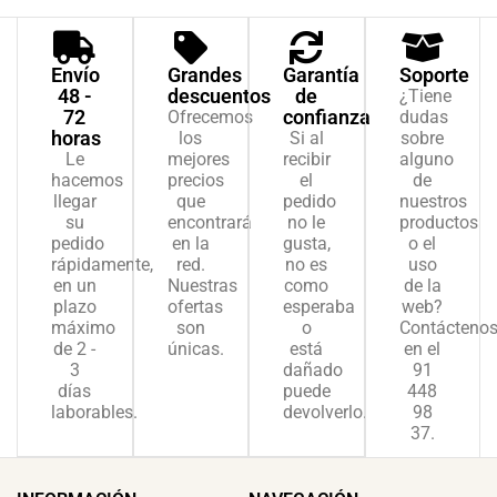
Envío
Grandes
Garantía
Soporte
48 -
descuentos
de
¿Tiene
72
confianza
Ofrecemos
dudas
horas
los
Si al
sobre
Le
mejores
recibir
alguno
hacemos
precios
el
de
llegar
que
pedido
nuestros
su
encontrará
no le
productos
pedido
en la
gusta,
o el
rápidamente,
red.
no es
uso
en un
Nuestras
como
de la
plazo
ofertas
esperaba
web?
máximo
son
o
Contácteno
de 2 -
únicas.
está
en el
3
dañado
91
días
puede
448
laborables.
devolverlo.
98
37.