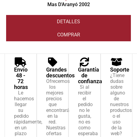
Mas D’Aranyó 2002
DETALLES
COMPRAR
Envío
Grandes
Garantía
Soporte
48 -
descuentos
de
¿Tiene
72
confianza
Ofrecemos
dudas
horas
los
Si al
sobre
Le
mejores
recibir
alguno
hacemos
precios
el
de
llegar
que
pedido
nuestros
su
encontrará
no le
productos
pedido
en la
gusta,
o el
rápidamente,
red.
no es
uso
en un
Nuestras
como
de la
plazo
ofertas
esperaba
web?