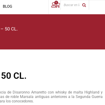
0
BLOG
 – 50 CL.
 50 CL.
encia de Disaronno Amaretto con whisky de malta Highland y
cas de roble Marsala antiguas anteriores a la Segunda Guerra
para los conocedores.