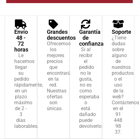
Envío
Grandes
Garantía
Soporte
48 -
descuentos
de
¿Tiene
72
confianza
Ofrecemos
dudas
horas
los
Si al
sobre
Le
mejores
recibir
alguno
hacemos
precios
el
de
llegar
que
pedido
nuestros
su
encontrará
no le
productos
pedido
en la
gusta,
o el
rápidamente,
red.
no es
uso
en un
Nuestras
como
de la
plazo
ofertas
esperaba
web?
máximo
son
o
Contácteno
de 2 -
únicas.
está
en el
3
dañado
91
días
puede
448
laborables.
devolverlo.
98
37.