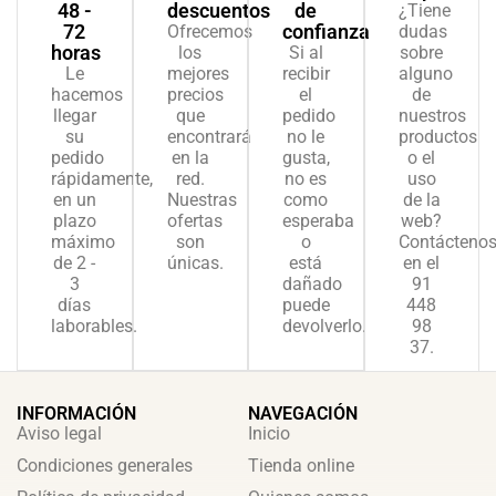
48 -
descuentos
de
¿Tiene
72
confianza
Ofrecemos
dudas
horas
los
Si al
sobre
Le
mejores
recibir
alguno
hacemos
precios
el
de
llegar
que
pedido
nuestros
su
encontrará
no le
productos
pedido
en la
gusta,
o el
rápidamente,
red.
no es
uso
en un
Nuestras
como
de la
plazo
ofertas
esperaba
web?
máximo
son
o
Contácteno
de 2 -
únicas.
está
en el
3
dañado
91
días
puede
448
laborables.
devolverlo.
98
37.
INFORMACIÓN
NAVEGACIÓN
Aviso legal
Inicio
Condiciones generales
Tienda online