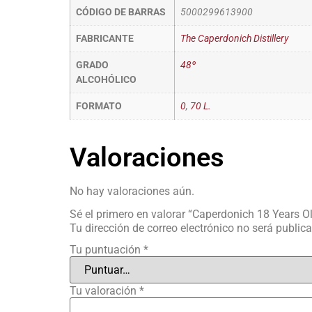
CÓDIGO DE BARRAS
5000299613900
FABRICANTE
The Caperdonich Distillery
GRADO
48º
ALCOHÓLICO
FORMATO
0
,
70 L.
Valoraciones
No hay valoraciones aún.
Sé el primero en valorar “Caperdonich 18 Years O
Tu dirección de correo electrónico no será public
Tu puntuación
*
Tu valoración
*