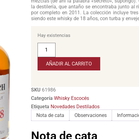
mezclas (de ahí la palabra «secreto», supongo).
la destilería, que antaño se encontraba junto al
por completo en 2011. La colección incluye tres
siendo este whisky de 18 años, con turba y enveje
Hay existencias
AÑADIR AL CARRITO
SKU
61986
Categoría
Whisky Escocés
Etiqueta
Novedades Destilados
Nota de cata
Observaciones
Informaci
Nota de cata