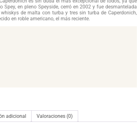
 Caperdonich es sin duda el más excepcional de todos, ya que
 río Spey, en pleno Speyside, cerró en 2002 y fue desmantelada
 whiskys de malta con turba y tres sin turba de Caperdonich,
cido en roble americano, el más reciente.
ón adicional
Valoraciones (0)