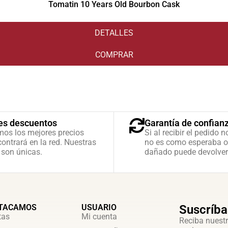
Tomatin 10 Years Old Bourbon Cask
DETALLES
COMPRAR
es descuentos
Garantía de confian
mos los mejores precios
Si al recibir el pedido n
ontrará en la red. Nuestras
no es como esperaba o
 son únicas.
dañado puede devolver
TACAMOS
USUARIO
Suscríba
tas
Mi cuenta
Reciba nuestr