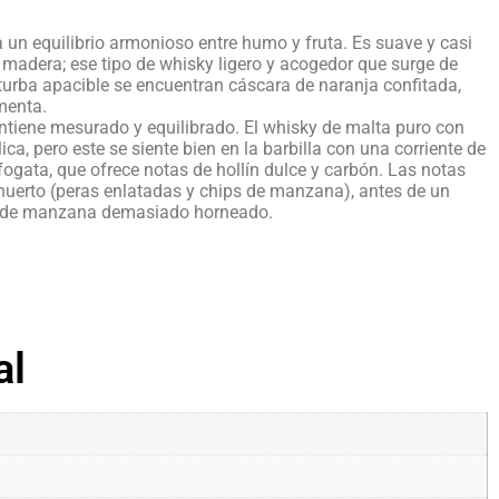
a un equilibrio armonioso entre humo y fruta. Es suave y casi
madera; ese tipo de whisky ligero y acogedor que surge de
turba apacible se encuentran cáscara de naranja confitada,
 menta.
ntiene mesurado y equilibrado. El whisky de malta puro con
ca, pero este se siente bien en la barbilla con una corriente de
fogata, que ofrece notas de hollín dulce y carbón. Las notas
huerto (peras enlatadas y chips de manzana), antes de un
el de manzana demasiado horneado.
al