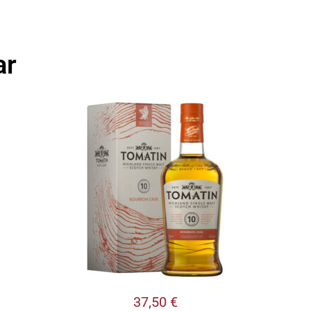
ar
37,50
€