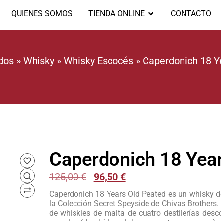
QUIENES SOMOS
TIENDA ONLINE
CONTACTO
dos
»
Whisky
»
Whisky Escocés
»
Caperdonich 18 Y
Caperdonich 18 Year
125,00
€
96,50
€
Caperdonich 18 Years Old Peated es un whisky de
la Colección Secret Speyside de Chivas Brothers.
de whiskies de malta de cuatro destilerías des