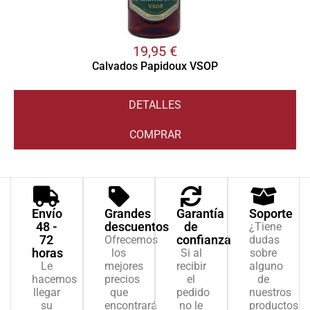
19,95
€
Calvados Papidoux VSOP
DETALLES
COMPRAR
Envío
Grandes
Garantía
Soporte
48 -
descuentos
de
¿Tiene
72
confianza
Ofrecemos
dudas
horas
los
Si al
sobre
Le
mejores
recibir
alguno
hacemos
precios
el
de
llegar
que
pedido
nuestros
su
encontrará
no le
productos