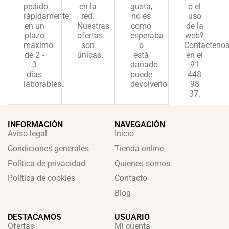
pedido
en la
gusta,
o el
rápidamente,
red.
no es
uso
en un
Nuestras
como
de la
plazo
ofertas
esperaba
web?
máximo
son
o
Contácteno
de 2 -
únicas.
está
en el
3
dañado
91
días
puede
448
laborables.
devolverlo.
98
37.
INFORMACIÓN
NAVEGACIÓN
Aviso legal
Inicio
Condiciones generales
Tienda online
Política de privacidad
Quienes somos
Política de cookies
Contacto
Blog
DESTACAMOS
USUARIO
Ofertas
Mi cuenta