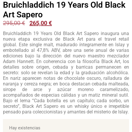
Bruichladdich 19 Years Old Black
Art Sapero
295,00
€
265,00
€
Bruichladdich 19 Years Old Black Art Sapero inaugura una
nueva etapa exclusiva de Black Art para el travel retail
global. Este single malt, madurado íntegramente en Islay y
embotellado al 47,8% ABV, abre una serie anual de varias
ediciones bajo la dirección del nuevo maestro mezclador
Adam Hannett. En coherencia con la filosofía Black Art, los
detalles sobre origen, cebada y barricas permanecen en
secreto: solo se revelan la edad y la graduación alcohólica.
En nariz aparecen notas de chocolate oscuro, ralladura de
naranja y cereza negra; en boca destacan cebada malteada,
sirope de arce y azúcar moreno caramelizado,
acompañados de especias cálidas y un matiz mineral sutil.
Bajo el lema “Cada botella es un capítulo; cada sorbo, un
secreto”, Black Art Sapero es un whisky único e irrepetible
pensado para coleccionistas y amantes del misterio de Islay.
Hay existencias