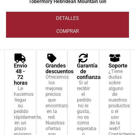
Tobermory Hebridean Mountain Gin
DETALLES
COMPRAR
Envío
Grandes
Garantía
Soporte
48 -
descuentos
de
¿Tiene
72
confianza
Ofrecemos
dudas
horas
los
Si al
sobre
Le
mejores
recibir
alguno
hacemos
precios
el
de
llegar
que
pedido
nuestros
su
encontrará
no le
productos
pedido
en la
gusta,
o el
rápidamente,
red.
no es
uso
en un
Nuestras
como
de la
plazo
ofertas
esperaba
web?
máximo
son
o
Contácteno