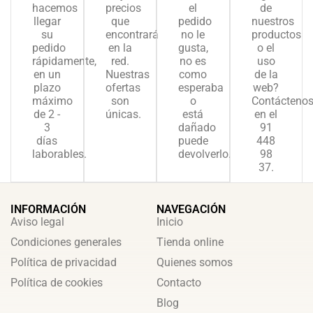
hacemos
precios
el
de
llegar
que
pedido
nuestros
su
encontrará
no le
productos
pedido
en la
gusta,
o el
rápidamente,
red.
no es
uso
en un
Nuestras
como
de la
plazo
ofertas
esperaba
web?
máximo
son
o
Contácteno
de 2 -
únicas.
está
en el
3
dañado
91
días
puede
448
laborables.
devolverlo.
98
37.
INFORMACIÓN
NAVEGACIÓN
Aviso legal
Inicio
Condiciones generales
Tienda online
Política de privacidad
Quienes somos
Política de cookies
Contacto
Blog