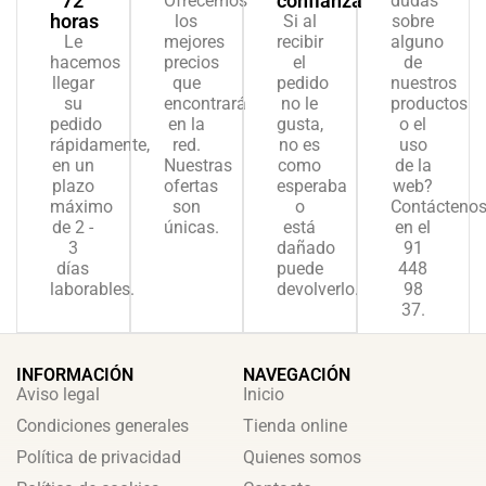
72
confianza
Ofrecemos
dudas
horas
los
Si al
sobre
Le
mejores
recibir
alguno
hacemos
precios
el
de
llegar
que
pedido
nuestros
su
encontrará
no le
productos
pedido
en la
gusta,
o el
rápidamente,
red.
no es
uso
en un
Nuestras
como
de la
plazo
ofertas
esperaba
web?
máximo
son
o
Contácteno
de 2 -
únicas.
está
en el
3
dañado
91
días
puede
448
laborables.
devolverlo.
98
37.
INFORMACIÓN
NAVEGACIÓN
Aviso legal
Inicio
Condiciones generales
Tienda online
Política de privacidad
Quienes somos