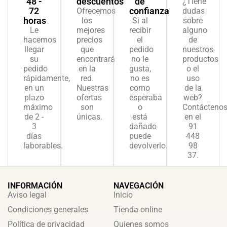
48 -
descuentos
de
¿Tiene
72
confianza
Ofrecemos
dudas
horas
los
Si al
sobre
Le
mejores
recibir
alguno
hacemos
precios
el
de
llegar
que
pedido
nuestros
su
encontrará
no le
productos
pedido
en la
gusta,
o el
rápidamente,
red.
no es
uso
en un
Nuestras
como
de la
plazo
ofertas
esperaba
web?
máximo
son
o
Contácteno
de 2 -
únicas.
está
en el
3
dañado
91
días
puede
448
laborables.
devolverlo.
98
37.
INFORMACIÓN
NAVEGACIÓN
Aviso legal
Inicio
Condiciones generales
Tienda online
Política de privacidad
Quienes somos