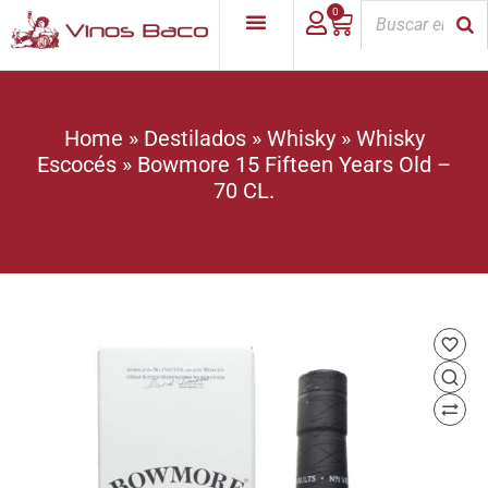
0
Home
»
Destilados
»
Whisky
»
Whisky
Escocés
»
Bowmore 15 Fifteen Years Old –
70 CL.