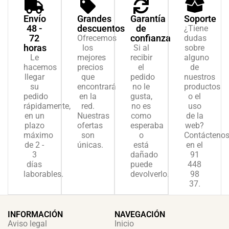
Envío
Grandes
Garantía
Soporte
48 -
descuentos
de
¿Tiene
72
confianza
Ofrecemos
dudas
horas
los
Si al
sobre
Le
mejores
recibir
alguno
hacemos
precios
el
de
llegar
que
pedido
nuestros
su
encontrará
no le
productos
pedido
en la
gusta,
o el
rápidamente,
red.
no es
uso
en un
Nuestras
como
de la
plazo
ofertas
esperaba
web?
máximo
son
o
Contácteno
de 2 -
únicas.
está
en el
3
dañado
91
días
puede
448
laborables.
devolverlo.
98
37.
INFORMACIÓN
NAVEGACIÓN
Aviso legal
Inicio