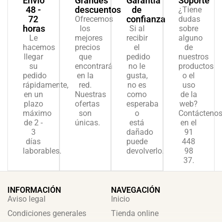
Envío
Grandes
Garantía
Soporte
48 -
descuentos
de
¿Tiene
72
confianza
Ofrecemos
dudas
horas
los
Si al
sobre
Le
mejores
recibir
alguno
hacemos
precios
el
de
llegar
que
pedido
nuestros
su
encontrará
no le
productos
pedido
en la
gusta,
o el
rápidamente,
red.
no es
uso
en un
Nuestras
como
de la
plazo
ofertas
esperaba
web?
máximo
son
o
Contácteno
de 2 -
únicas.
está
en el
3
dañado
91
días
puede
448
laborables.
devolverlo.
98
37.
INFORMACIÓN
NAVEGACIÓN
Aviso legal
Inicio
Condiciones generales
Tienda online