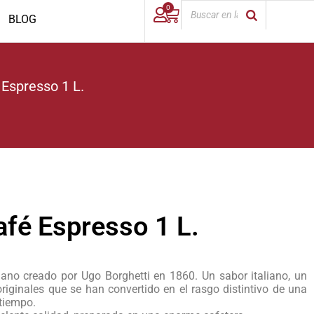
0
BLOG
 Espresso 1 L.
afé Espresso 1 L.
liano creado por Ugo Borghetti en 1860. Un sabor italiano, un
originales que se han convertido en el rasgo distintivo de una
tiempo.