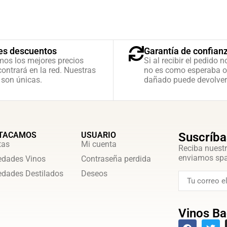
es descuentos
Garantía de confian
mos los mejores precios
Si al recibir el pedido n
ontrará en la red. Nuestras
no es como esperaba o
 son únicas.
dañado puede devolver
TACAMOS
USUARIO
Suscríba
tas
Mi cuenta
Reciba nuestr
enviamos sp
dades Vinos
Contraseña perdida
dades Destilados
Deseos
Vinos Ba