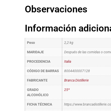
Observaciones
Información adicion
Peso
2,2 kg
MARIDAJE
Después de las comidas o como 
PROCEDENCIA
Italia
CÓDIGO DE BARRAS
8004400007128
FABRICANTE
Branca Distillerie
GRADO
25º
ALCOHÓLICO
FICHA TÉCNICA
https://www.brancadistillerie.