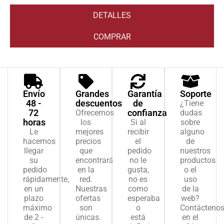
DETALLES
COMPRAR
Envío
Grandes
Garantía
Soporte
48 -
descuentos
de
¿Tiene
72
confianza
Ofrecemos
dudas
horas
los
Si al
sobre
Le
mejores
recibir
alguno
hacemos
precios
el
de
llegar
que
pedido
nuestros
su
encontrará
no le
productos
pedido
en la
gusta,
o el
rápidamente,
red.
no es
uso
en un
Nuestras
como
de la
plazo
ofertas
esperaba
web?
máximo
son
o
Contácteno
de 2 -
únicas.
está
en el