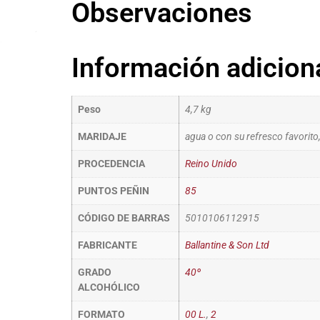
Observaciones
Información adicion
Peso
4,7 kg
MARIDAJE
agua o con su refresco favorito,
PROCEDENCIA
Reino Unido
PUNTOS PEÑIN
85
CÓDIGO DE BARRAS
5010106112915
FABRICANTE
Ballantine & Son Ltd
GRADO
40º
ALCOHÓLICO
FORMATO
00 L.
,
2