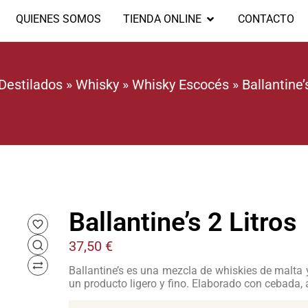
QUIENES SOMOS
TIENDA ONLINE
CONTACTO
Destilados
»
Whisky
»
Whisky Escocés
»
Ballantine’
Ballantine’s 2 Litros
37,50
€
Ballantine’s es una mezcla de whiskies de malta y
un producto ligero y fino. Elaborado con cebada, 