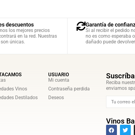
es descuentos
Garantía de confian
mos los mejores precios
Si al recibir el pedido n
ontrará en la red. Nuestras
no es como esperaba o
 son únicas.
dañado puede devolver
TACAMOS
USUARIO
Suscríba
tas
Mi cuenta
Reciba nuestr
enviamos sp
dades Vinos
Contraseña perdida
dades Destilados
Deseos
Vinos Ba