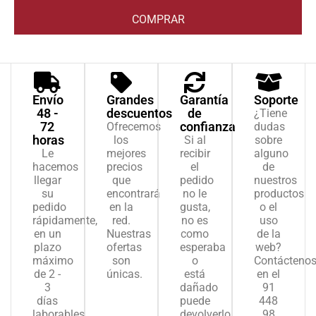
COMPRAR
Envío
Grandes
Garantía
Soporte
48 -
descuentos
de
¿Tiene
72
confianza
Ofrecemos
dudas
horas
los
Si al
sobre
Le
mejores
recibir
alguno
hacemos
precios
el
de
llegar
que
pedido
nuestros
su
encontrará
no le
productos
pedido
en la
gusta,
o el
rápidamente,
red.
no es
uso
en un
Nuestras
como
de la
plazo
ofertas
esperaba
web?
máximo
son
o
Contácteno
de 2 -
únicas.
está
en el
3
dañado
91
días
puede
448
laborables.
devolverlo.
98