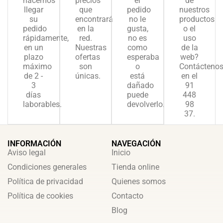
hacemos
precios
el
de
llegar
que
pedido
nuestros
su
encontrará
no le
productos
pedido
en la
gusta,
o el
rápidamente,
red.
no es
uso
en un
Nuestras
como
de la
plazo
ofertas
esperaba
web?
máximo
son
o
Contácteno
de 2 -
únicas.
está
en el
3
dañado
91
días
puede
448
laborables.
devolverlo.
98
37.
INFORMACIÓN
NAVEGACIÓN
Aviso legal
Inicio
Condiciones generales
Tienda online
Política de privacidad
Quienes somos
Política de cookies
Contacto
Blog