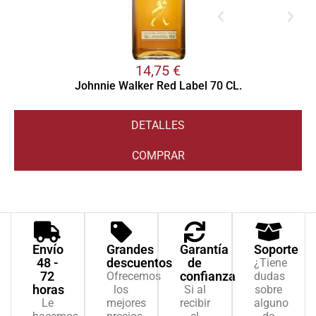
14,75
€
Johnnie Walker Red Label 70 CL.
DETALLES
COMPRAR
Envío
Grandes
Garantía
Soporte
48 -
descuentos
de
¿Tiene
72
confianza
Ofrecemos
dudas
horas
los
Si al
sobre
Le
mejores
recibir
alguno