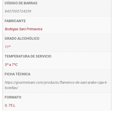
CÓDIGO DE BARRAS
8437005724259
FABRICANTE
Bodegas Sani Primavera
GRADO ALCOHÓLICO
11º
TEMPERATURA DE SERVICIO
5º a 7ºC
FICHA TÉCNICA
https://gourmetsani.com/producto/flamenco-de-sani-arabe-caja-6-
botellas/
FORMATO
0
,
75 L.