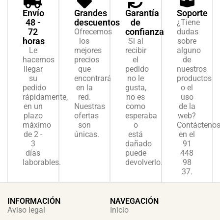
Envío
Grandes
Garantía
Soporte
48 -
descuentos
de
¿Tiene
72
confianza
Ofrecemos
dudas
horas
los
Si al
sobre
Le
mejores
recibir
alguno
hacemos
precios
el
de
llegar
que
pedido
nuestros
su
encontrará
no le
productos
pedido
en la
gusta,
o el
rápidamente,
red.
no es
uso
en un
Nuestras
como
de la
plazo
ofertas
esperaba
web?
máximo
son
o
Contácteno
de 2 -
únicas.
está
en el
3
dañado
91
días
puede
448
laborables.
devolverlo.
98
37.
INFORMACIÓN
NAVEGACIÓN
Aviso legal
Inicio