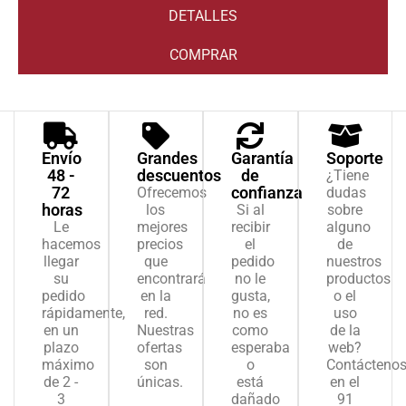
DETALLES
COMPRAR
Envío
Grandes
Garantía
Soporte
48 -
descuentos
de
¿Tiene
72
confianza
Ofrecemos
dudas
horas
los
Si al
sobre
Le
mejores
recibir
alguno
hacemos
precios
el
de
llegar
que
pedido
nuestros
su
encontrará
no le
productos
pedido
en la
gusta,
o el
rápidamente,
red.
no es
uso
en un
Nuestras
como
de la
plazo
ofertas
esperaba
web?
máximo
son
o
Contácteno
de 2 -
únicas.
está
en el
3
dañado
91