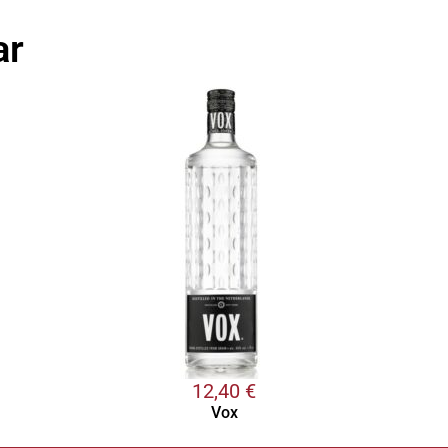
ar
12,40
€
Vox