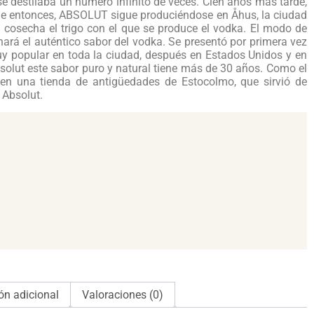
, se destilaba un número infinito de veces. Cien años más tarde,
que entonces, ABSOLUT sigue produciéndose en Åhus, la ciudad
e cosecha el trigo con el que se produce el vodka. El modo de
á el auténtico sabor del vodka. Se presentó por primera vez
 popular en toda la ciudad, después en Estados Unidos y en
solut este sabor puro y natural tiene más de 30 años. Como el
 en una tienda de antigüedades de Estocolmo, que sirvió de
 Absolut.
ón adicional
Valoraciones (0)