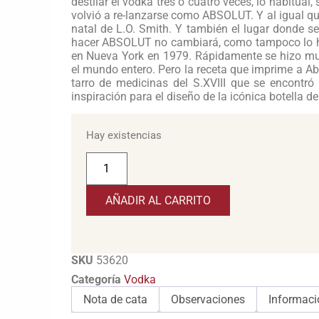
destilar el vodka tres o cuatro veces, lo habitual
volvió a re-lanzarse como ABSOLUT. Y al igual 
natal de L.O. Smith. Y también el lugar donde s
hacer ABSOLUT no cambiará, como tampoco lo har
en Nueva York en 1979. Rápidamente se hizo muy
el mundo entero. Pero la receta que imprime a Ab
tarro de medicinas del S.XVIII que se encontró
inspiración para el diseño de la icónica botella de
Hay existencias
AÑADIR AL CARRITO
SKU
53620
Categoría
Vodka
Nota de cata
Observaciones
Informaci