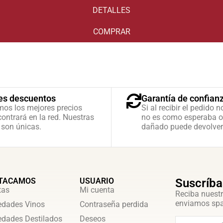
DETALLES
COMPRAR
es descuentos
Garantía de confian
mos los mejores precios
Si al recibir el pedido n
ontrará en la red. Nuestras
no es como esperaba o
 son únicas.
dañado puede devolver
TACAMOS
USUARIO
Suscríba
tas
Mi cuenta
Reciba nuestr
enviamos sp
dades Vinos
Contraseña perdida
dades Destilados
Deseos