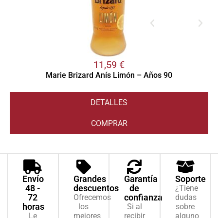
11,59
€
Marie Brizard Anís Limón – Años 90
DETALLES
COMPRAR
Envío
Grandes
Garantía
Soporte
48 -
descuentos
de
¿Tiene
72
confianza
Ofrecemos
dudas
horas
los
Si al
sobre
Le
mejores
recibir
alguno