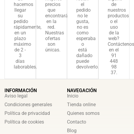
hacemos
precios
el
de
llegar
que
pedido
nuestros
su
encontrará
no le
productos
pedido
en la
gusta,
o el
rápidamente,
red.
no es
uso
en un
Nuestras
como
de la
plazo
ofertas
esperaba
web?
máximo
son
o
Contácteno
de 2 -
únicas.
está
en el
3
dañado
91
días
puede
448
laborables.
devolverlo.
98
37.
INFORMACIÓN
NAVEGACIÓN
Aviso legal
Inicio
Condiciones generales
Tienda online
Política de privacidad
Quienes somos
Política de cookies
Contacto
Blog