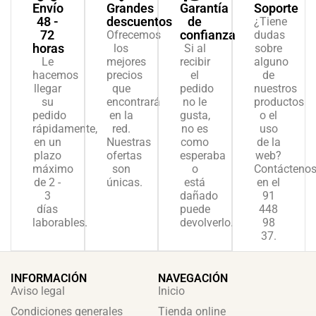
Envío
Grandes
Garantía
Soporte
48 -
descuentos
de
¿Tiene
72
confianza
Ofrecemos
dudas
horas
los
Si al
sobre
Le
mejores
recibir
alguno
hacemos
precios
el
de
llegar
que
pedido
nuestros
su
encontrará
no le
productos
pedido
en la
gusta,
o el
rápidamente,
red.
no es
uso
en un
Nuestras
como
de la
plazo
ofertas
esperaba
web?
máximo
son
o
Contácteno
de 2 -
únicas.
está
en el
3
dañado
91
días
puede
448
laborables.
devolverlo.
98
37.
INFORMACIÓN
NAVEGACIÓN
Aviso legal
Inicio
Condiciones generales
Tienda online