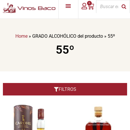
0
Home
»
GRADO ALCOHÓLICO del producto
»
55º
55º
FILTROS