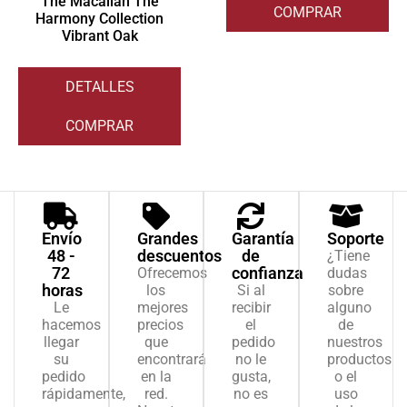
The Macallan The
COMPRAR
Harmony Collection
Vibrant Oak
DETALLES
COMPRAR
Envío
Grandes
Garantía
Soporte
48 -
descuentos
de
¿Tiene
72
confianza
Ofrecemos
dudas
horas
los
Si al
sobre
Le
mejores
recibir
alguno
hacemos
precios
el
de
llegar
que
pedido
nuestros
su
encontrará
no le
productos
pedido
en la
gusta,
o el
rápidamente,
red.
no es
uso