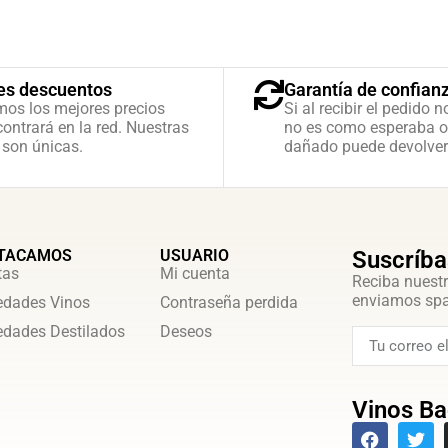
es descuentos
Garantía de confian
mos los mejores precios
Si al recibir el pedido n
ontrará en la red. Nuestras
no es como esperaba o
 son únicas.
dañado puede devolver
TACAMOS
USUARIO
Suscríba
tas
Mi cuenta
Reciba nuestr
enviamos sp
dades Vinos
Contraseña perdida
dades Destilados
Deseos
Vinos Ba