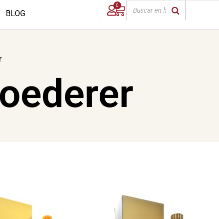
0
BLOG
r
oederer