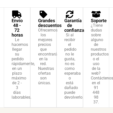
Envío
Grandes
Garantía
Soporte
48 -
descuentos
de
¿Tiene
72
confianza
Ofrecemos
dudas
horas
los
Si al
sobre
Le
mejores
recibir
alguno
hacemos
precios
el
de
llegar
que
pedido
nuestros
su
encontrará
no le
productos
pedido
en la
gusta,
o el
rápidamente,
red.
no es
uso
en un
Nuestras
como
de la
plazo
ofertas
esperaba
web?
máximo
son
o
Contácteno
de 2 -
únicas.
está
en el
3
dañado
91
días
puede
448
laborables.
devolverlo.
98
37.