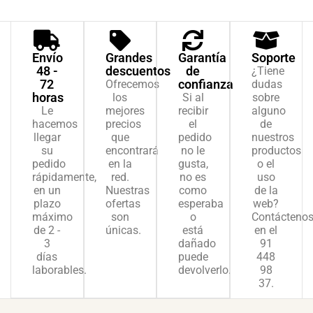
Envío
Grandes
Garantía
Soporte
48 -
descuentos
de
¿Tiene
72
confianza
Ofrecemos
dudas
horas
los
Si al
sobre
Le
mejores
recibir
alguno
hacemos
precios
el
de
llegar
que
pedido
nuestros
su
encontrará
no le
productos
pedido
en la
gusta,
o el
rápidamente,
red.
no es
uso
en un
Nuestras
como
de la
plazo
ofertas
esperaba
web?
máximo
son
o
Contácteno
de 2 -
únicas.
está
en el
3
dañado
91
días
puede
448
laborables.
devolverlo.
98
37.