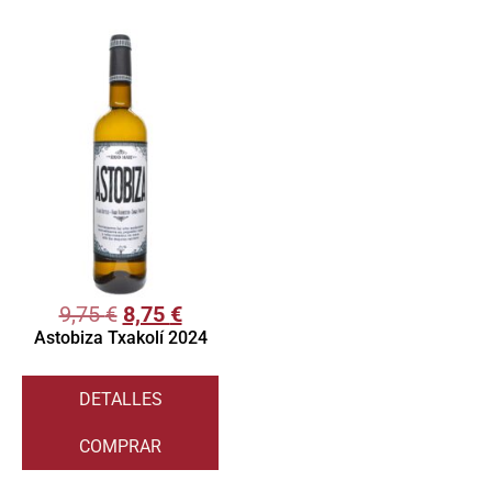
9,75
€
8,75
€
Astobiza Txakolí 2024
DETALLES
COMPRAR