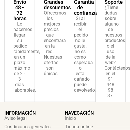
Envío
Grandes
Garantía
Soporte
48 -
descuentos
de
¿Tiene
72
confianza
Ofrecemos
dudas
horas
los
Si al
sobre
Le
mejores
recibir
alguno
hacemos
precios
el
de
llegar
que
pedido
nuestros
su
encontrará
no le
productos
pedido
en la
gusta,
o el
rápidamente,
red.
no es
uso
en un
Nuestras
como
de la
plazo
ofertas
esperaba
web?
máximo
son
o
Contácteno
de 2 -
únicas.
está
en el
3
dañado
91
días
puede
448
laborables.
devolverlo.
98
37.
INFORMACIÓN
NAVEGACIÓN
Aviso legal
Inicio
Condiciones generales
Tienda online