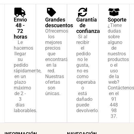
Envío
Grandes
Garantía
Soporte
48 -
descuentos
de
¿Tiene
72
confianza
Ofrecemos
dudas
horas
los
Si al
sobre
Le
mejores
recibir
alguno
hacemos
precios
el
de
llegar
que
pedido
nuestros
su
encontrará
no le
productos
pedido
en la
gusta,
o el
rápidamente,
red.
no es
uso
en un
Nuestras
como
de la
plazo
ofertas
esperaba
web?
máximo
son
o
Contácteno
de 2 -
únicas.
está
en el
3
dañado
91
días
puede
448
laborables.
devolverlo.
98
37.