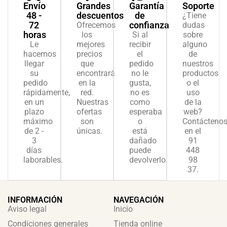
Envío
Grandes
Garantía
Soporte
48 -
descuentos
de
¿Tiene
72
confianza
Ofrecemos
dudas
horas
los
Si al
sobre
Le
mejores
recibir
alguno
hacemos
precios
el
de
llegar
que
pedido
nuestros
su
encontrará
no le
productos
pedido
en la
gusta,
o el
rápidamente,
red.
no es
uso
en un
Nuestras
como
de la
plazo
ofertas
esperaba
web?
máximo
son
o
Contácteno
de 2 -
únicas.
está
en el
3
dañado
91
días
puede
448
laborables.
devolverlo.
98
37.
INFORMACIÓN
NAVEGACIÓN
Aviso legal
Inicio
Condiciones generales
Tienda online