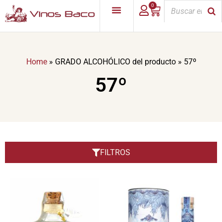
0
Home
»
GRADO ALCOHÓLICO del producto
»
57º
57º
FILTROS