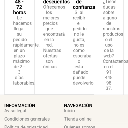
48 -
descuentos
de
¿Tiene
72
confianza
Ofrecemos
dudas
horas
los
Si al
sobre
Le
mejores
recibir
alguno
hacemos
precios
el
de
llegar
que
pedido
nuestros
su
encontrará
no le
productos
pedido
en la
gusta,
o el
rápidamente,
red.
no es
uso
en un
Nuestras
como
de la
plazo
ofertas
esperaba
web?
máximo
son
o
Contácteno
de 2 -
únicas.
está
en el
3
dañado
91
días
puede
448
laborables.
devolverlo.
98
37.
INFORMACIÓN
NAVEGACIÓN
Aviso legal
Inicio
Condiciones generales
Tienda online
Política de privacidad
Quienes somos