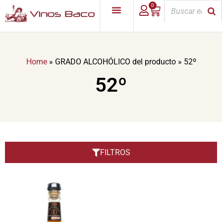
0
Home
»
GRADO ALCOHÓLICO del producto
»
52º
52º
FILTROS